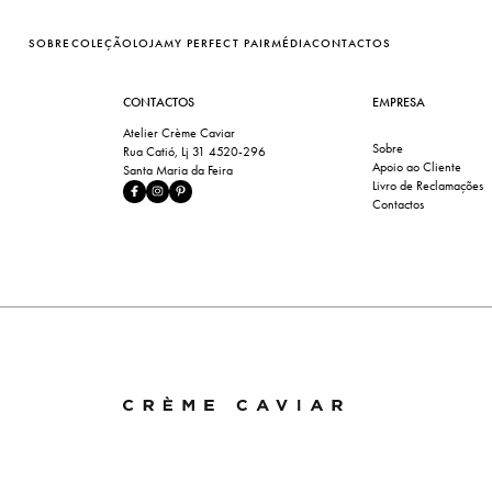
SOBRE
COLEÇÃO
LOJA
MY PERFECT PAIR
MÉDIA
CONTACTOS
CONTACTOS
EMPRESA
Atelier Crème Caviar
Sobre
Rua Catió, Lj 31 4520-296
Apoio ao Cliente
Santa Maria da Feira
Livro de Reclamações
Contactos