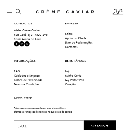
CONTACTOS
EMPRESA
Atelier Crème Caviar
Sobre
Rua Catió, Lj 31 4520-296
Apoio ao Cliente
Santa Maria da Feira
Livro de Reclamações
Contactos
INFORMAÇÕES
LINKS RÁPIDOS
FAQ
Loja
Cuidados e Limpeza
Minha Conta
Política de Privacidade
My Perfect Pair
Termos e Condições
Coleção
NEWSLETTER
Subscreva as nossas newsletters e receba as últimas
ofertas e promoções diretamente na sua caixa de correio
SUBSCREVER