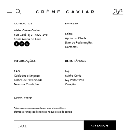
CONTACTOS
EMPRESA
Atelier Crème Caviar
Sobre
Rua Catió, Lj 31 4520-296
Apoio ao Cliente
Santa Maria da Feira
Livro de Reclamações
Contactos
INFORMAÇÕES
LINKS RÁPIDOS
FAQ
Loja
Cuidados e Limpeza
Minha Conta
Política de Privacidade
My Perfect Pair
Termos e Condições
Coleção
NEWSLETTER
Subscreva as nossas newsletters e receba as últimas
ofertas e promoções diretamente na sua caixa de correio
SUBSCREVER