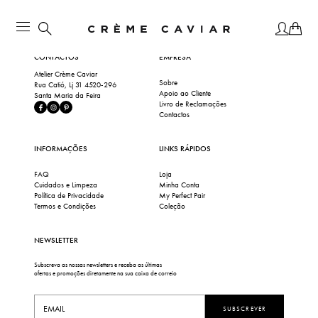
CONTACTOS
EMPRESA
Atelier Crème Caviar
Sobre
Rua Catió, Lj 31 4520-296
Apoio ao Cliente
Santa Maria da Feira
Livro de Reclamações
Contactos
INFORMAÇÕES
LINKS RÁPIDOS
FAQ
Loja
Cuidados e Limpeza
Minha Conta
Política de Privacidade
My Perfect Pair
Termos e Condições
Coleção
NEWSLETTER
Subscreva as nossas newsletters e receba as últimas
ofertas e promoções diretamente na sua caixa de correio
SUBSCREVER