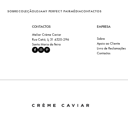
SOBRE
COLEÇÃO
LOJA
MY PERFECT PAIR
MÉDIA
CONTACTOS
CONTACTOS
EMPRESA
Atelier Crème Caviar
Sobre
Rua Catió, Lj 31 4520-296
Apoio ao Cliente
Santa Maria da Feira
Livro de Reclamações
Contactos