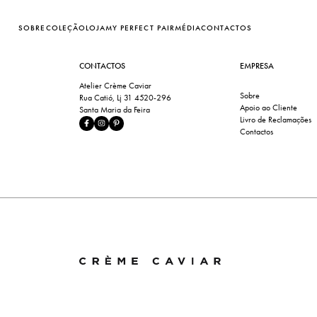
SOBRE
COLEÇÃO
LOJA
MY PERFECT PAIR
MÉDIA
CONTACTOS
CONTACTOS
EMPRESA
Atelier Crème Caviar
Sobre
Rua Catió, Lj 31 4520-296
Apoio ao Cliente
Santa Maria da Feira
Livro de Reclamações
Contactos