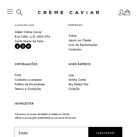
CONTACTOS
EMPRESA
Atelier Crème Caviar
Sobre
Rua Catió, Lj 31 4520-296
Apoio ao Cliente
Santa Maria da Feira
Livro de Reclamações
Contactos
INFORMAÇÕES
LINKS RÁPIDOS
FAQ
Loja
Cuidados e Limpeza
Minha Conta
Política de Privacidade
My Perfect Pair
Termos e Condições
Coleção
NEWSLETTER
Subscreva as nossas newsletters e receba as últimas
ofertas e promoções diretamente na sua caixa de correio
SUBSCREVER