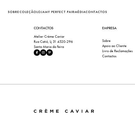
SOBRE
COLEÇÃO
LOJA
MY PERFECT PAIR
MÉDIA
CONTACTOS
CONTACTOS
EMPRESA
Atelier Crème Caviar
Sobre
Rua Catió, Lj 31 4520-296
Apoio ao Cliente
Santa Maria da Feira
Livro de Reclamações
Contactos