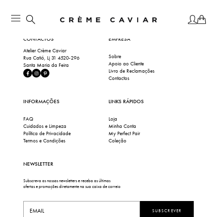
CONTACTOS
EMPRESA
Atelier Crème Caviar
Sobre
Rua Catió, Lj 31 4520-296
Apoio ao Cliente
Santa Maria da Feira
Livro de Reclamações
Contactos
INFORMAÇÕES
LINKS RÁPIDOS
FAQ
Loja
Cuidados e Limpeza
Minha Conta
Política de Privacidade
My Perfect Pair
Termos e Condições
Coleção
NEWSLETTER
Subscreva as nossas newsletters e receba as últimas
ofertas e promoções diretamente na sua caixa de correio
SUBSCREVER