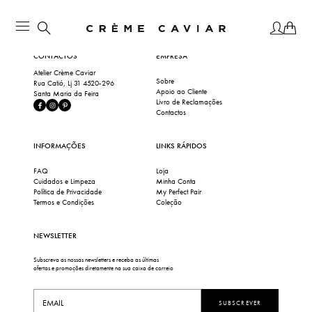
CONTACTOS
EMPRESA
Atelier Crème Caviar
Sobre
Rua Catió, Lj 31 4520-296
Apoio ao Cliente
Santa Maria da Feira
Livro de Reclamações
Contactos
INFORMAÇÕES
LINKS RÁPIDOS
FAQ
Loja
Cuidados e Limpeza
Minha Conta
Política de Privacidade
My Perfect Pair
Termos e Condições
Coleção
NEWSLETTER
Subscreva as nossas newsletters e receba as últimas
ofertas e promoções diretamente na sua caixa de correio
SUBSCREVER