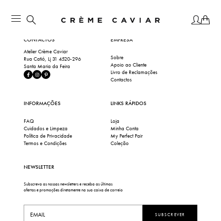
CONTACTOS
EMPRESA
Atelier Crème Caviar
Sobre
Rua Catió, Lj 31 4520-296
Apoio ao Cliente
Santa Maria da Feira
Livro de Reclamações
Contactos
INFORMAÇÕES
LINKS RÁPIDOS
FAQ
Loja
Cuidados e Limpeza
Minha Conta
Política de Privacidade
My Perfect Pair
Termos e Condições
Coleção
NEWSLETTER
Subscreva as nossas newsletters e receba as últimas
ofertas e promoções diretamente na sua caixa de correio
SUBSCREVER