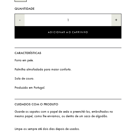
QUANTIDADE
-
+
ADICIONAR AO CARRINHO
CARACTERÍSTICAS
Forro em pele.
Palmilha almofadada para maior conforto.
Sola de couro.
Produzido em Portugal.
CUIDADOS COM O PRODUTO
Guarde os sapatos com o papel de seda a preenchê-los, embrulhados no
mesmo papel, como lhe enviamos, ou dentro de um saco de algodão.
Limpe-os sempre até dois dias depois de usados.