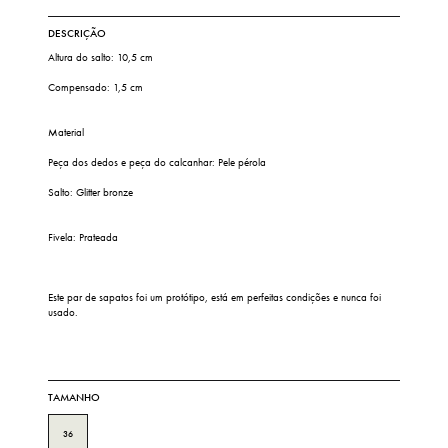
DESCRIÇÃO
Altura do salto: 10,5 cm
Compensado: 1,5 cm
Material
Peça dos dedos e peça do calcanhar: Pele pérola
Salto: Glitter bronze
Fivela: Prateada
Este par de sapatos foi um protótipo, está em perfeitas condições e nunca foi
usado.
TAMANHO
36