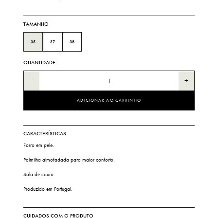
TAMANHO
35
37
38
QUANTIDADE
-
+
ADICIONAR AO CARRINHO
CARACTERÍSTICAS
Forro em pele.
Palmilha almofadada para maior conforto.
Sola de couro.
Produzido em Portugal.
CUIDADOS COM O PRODUTO