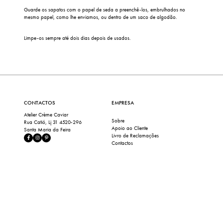
Guarde os sapatos com o papel de seda a preenchê-los, embrulhados no
mesmo papel, como lhe enviamos, ou dentro de um saco de algodão.
Limpe-os sempre até dois dias depois de usados.
CONTACTOS
EMPRESA
Atelier Crème Caviar
Sobre
Rua Catió, Lj 31 4520-296
Apoio ao Cliente
Santa Maria da Feira
Livro de Reclamações
Contactos
INFORMAÇÕES
LINKS RÁPIDOS
FAQ
Loja
Cuidados e Limpeza
Minha Conta
Política de Privacidade
My Perfect Pair
Termos e Condições
Coleção