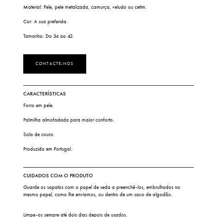
Material: Pele, pele metalizada, camurça, veludo ou cetim.
Cor: A sua preferida.
Tamanho: Do 34 ao 42.
CONTACTE-NOS
CARACTERÍSTICAS
Forro em pele.
Palmilha almofadada para maior conforto.
Sola de couro.
Produzido em Portugal.
CUIDADOS COM O PRODUTO
Guarde os sapatos com o papel de seda a preenchê-los, embrulhados no
mesmo papel, como lhe enviamos, ou dentro de um saco de algodão.
Limpe-os sempre até dois dias depois de usados.