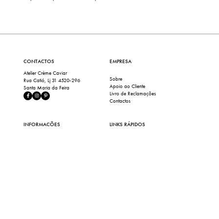
CONTACTOS
EMPRESA
Atelier Crème Caviar
Sobre
Rua Catió, Lj 31 4520-296
Apoio ao Cliente
Santa Maria da Feira
Livro de Reclamações
Contactos
INFORMAÇÕES
LINKS RÁPIDOS
FAQ
Loja
Cuidados e Limpeza
Minha Conta
Política de Privacidade
My Perfect Pair
Termos e Condições
Coleção
NEWSLETTER
Subscreva as nossas newsletters e receba as últimas
ofertas e promoções diretamente na sua caixa de correio