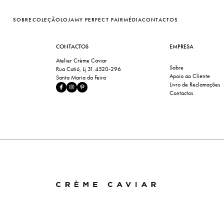
SOBRE
COLEÇÃO
LOJA
MY PERFECT PAIR
MÉDIA
CONTACTOS
CONTACTOS
EMPRESA
Atelier Crème Caviar
Sobre
Rua Catió, Lj 31 4520-296
Apoio ao Cliente
Santa Maria da Feira
Livro de Reclamações
Contactos