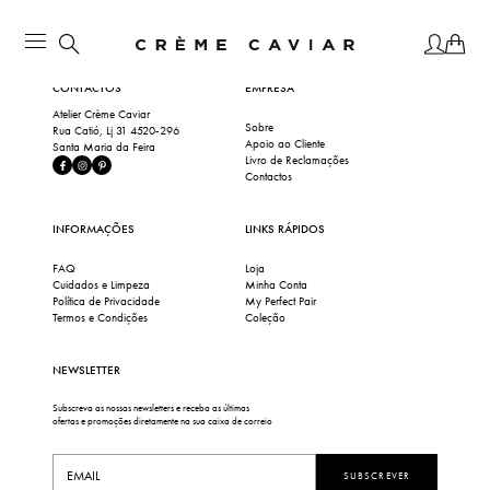
CONTACTOS
EMPRESA
Atelier Crème Caviar
Sobre
Rua Catió, Lj 31 4520-296
Apoio ao Cliente
Santa Maria da Feira
Livro de Reclamações
Contactos
INFORMAÇÕES
LINKS RÁPIDOS
FAQ
Loja
Cuidados e Limpeza
Minha Conta
Política de Privacidade
My Perfect Pair
Termos e Condições
Coleção
NEWSLETTER
Subscreva as nossas newsletters e receba as últimas
ofertas e promoções diretamente na sua caixa de correio
SUBSCREVER