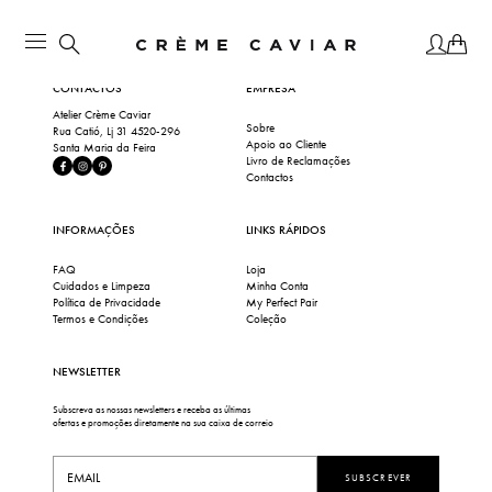
CONTACTOS
EMPRESA
Atelier Crème Caviar
Sobre
Rua Catió, Lj 31 4520-296
Apoio ao Cliente
Santa Maria da Feira
Livro de Reclamações
Contactos
INFORMAÇÕES
LINKS RÁPIDOS
FAQ
Loja
Cuidados e Limpeza
Minha Conta
Política de Privacidade
My Perfect Pair
Termos e Condições
Coleção
NEWSLETTER
Subscreva as nossas newsletters e receba as últimas
ofertas e promoções diretamente na sua caixa de correio
SUBSCREVER