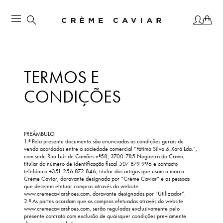
TERMOS E
CONDIÇÕES
PREÂMBULO
1.º Pelo presente documento são enunciadas as condições gerais de
venda acordadas entre a sociedade comercial “Fátima Silva & Xará Lda.”,
com sede Rua Luís de Camões nº58, 3700-785 Nogueira do Cravo,
titular do número de identificação fiscal 507 879 996 e contacto
telefónico +351 256 872 846, titular dos artigos que usam a marca
Crème Caviar, doravante designada por “Crème Caviar“ e as pessoas
que desejem efetuar compras através do website
www.cremecaviarshoes
.com, doravante designadas por “Utilizador”.
2.º As partes acordam que as compras efetuadas através do website
www.cremecaviarshoes
.com, serão reguladas exclusivamente pelo
presente contrato com exclusão de quaisquer condições previamente