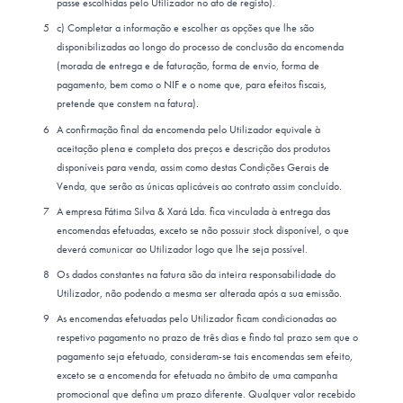
passe escolhidas pelo Utilizador no ato de registo).
c) Completar a informação e escolher as opções que lhe são
disponibilizadas ao longo do processo de conclusão da encomenda
(morada de entrega e de faturação, forma de envio, forma de
pagamento, bem como o NIF e o nome que, para efeitos fiscais,
pretende que constem na fatura).
A confirmação final da encomenda pelo Utilizador equivale à
aceitação plena e completa dos preços e descrição dos produtos
disponíveis para venda, assim como destas Condições Gerais de
Venda, que serão as únicas aplicáveis ao contrato assim concluído.
A empresa Fátima Silva & Xará Lda. fica vinculada à entrega das
encomendas efetuadas, exceto se não possuir stock disponível, o que
deverá comunicar ao Utilizador logo que lhe seja possível.
Os dados constantes na fatura são da inteira responsabilidade do
Utilizador, não podendo a mesma ser alterada após a sua emissão.
As encomendas efetuadas pelo Utilizador ficam condicionadas ao
respetivo pagamento no prazo de três dias e findo tal prazo sem que o
pagamento seja efetuado, consideram-se tais encomendas sem efeito,
exceto se a encomenda for efetuada no âmbito de uma campanha
promocional que defina um prazo diferente. Qualquer valor recebido