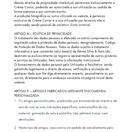
demais direitos de propriedade intelectual, pertencem exclusivamente a
Crème Caviar, podendo ser autorizada a sua utilização ou cedida de
forma expressa e por contrato escrito.
A produção fotográfica ou outra utilizada no website, é pertença
exclusiva de Crème Caviar e a sua utilização por terceiros não é
autorizada, sendo passível de constituir ilícito criminal.
ARTIGO 8 – POLÍTICA DE PRIVACIDADE
O tratamento dos dados pessoais é efetuado no estrito cumprimento da
legislação sobre a proteção de dados pessoais, designadamente, Código
de Proteção de Dados Pessoais. Todos os dados sujeitos a tratamento
informático e que constarão na(s) base(s) de Fátima Silva & Xará Lda.,
destinam-se exclusivamente ao registo e apresentação de outros produtos
e serviços ao Utilizador, bem como a informação institucional.
O fornecimento de dados pessoais pelo Utilizador é facultativo, sendo
garantido legalmente o direito de acesso, retificação e anulação de
qualquer dado que lhe diga diretamente respeito, pessoalmente ou por
escrito, diretamente para o endereço constante na página inicial deste
website.
ARTIGO 9 – ARTIGOS FABRICADOS MEDIANTE ENCOMENDA
PERSONALIZADA
Os artigos personalizados, produzidos por encomenda do cliente e de
acordo com as suas indicações específicas, como escolha de cor,
material, gravação de sola e palmilha, não admitem trocas, nem
devoluções.
Neste tipo de artigos, caso ocorra um pedido de cancelamento pelo