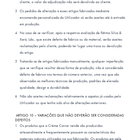
cliente, o valor da adjudicação não será devolvido ao cliente.
Os pedidos de alteração a esses artigos fabricados mediante
encomenda personalizada do Utilizador só serão aceites até à entrada
em produção.
No caso de se verificar, após a respetiva avaliação de Fátima Silva &
Xará, Lda., que existe defeito de fabrico ou do material, serão aceites
reclamações pelo cliente, podendo ter lugar uma troca ou devolução
do artigo.
Tratando-se de artigos fabricados manualmente, qualquer imperfeição
que se verifique resultar dessa forma de produção, não é considerada
defeito de fabrico nos termos do número anterior, uma vez que são
observadas as melhores técnicas de produção, padrões de elevada
qualidade, design e durabilidade.
Não são aceites reclamações relativamente a sapatos já usados pelo
Utilizador ou que tenha sido alvo de alterações exteriores.
ARTIGO 10 – VARIAÇÕES QUE NÃO DEVERÃO SER CONSIDERADAS
DEFEITOS
Os produtos que a Crème Caviar vende são produzidos
artesanalmente e frequentemente possuem as características dos
materiais naturais utilizados na sua fabricação. Os produtos em pele,