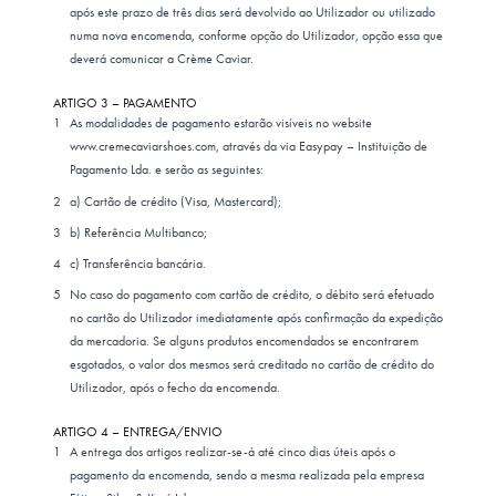
após este prazo de três dias será devolvido ao Utilizador ou utilizado
numa nova encomenda, conforme opção do Utilizador, opção essa que
deverá comunicar a Crème Caviar.
ARTIGO 3 – PAGAMENTO
As modalidades de pagamento estarão visíveis no website
www.cremecaviarshoes.com, através da via Easypay – Instituição de
Pagamento Lda. e serão as seguintes:
a) Cartão de crédito (Visa, Mastercard);
b) Referência Multibanco;
c) Transferência bancária.
No caso do pagamento com cartão de crédito, o débito será efetuado
no cartão do Utilizador imediatamente após confirmação da expedição
da mercadoria. Se alguns produtos encomendados se encontrarem
esgotados, o valor dos mesmos será creditado no cartão de crédito do
Utilizador, após o fecho da encomenda.
ARTIGO 4 – ENTREGA/ENVIO
A entrega dos artigos realizar-se-á até cinco dias úteis após o
pagamento da encomenda, sendo a mesma realizada pela empresa