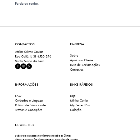
Perda ou roubo.
CONTACTOS
EMPRESA
Atelier Crème Caviar
Sobre
Rua Catió, Lj 31 4520-296
Apoio ao Cliente
Santa Maria da Feira
Livro de Reclamações
Contactos
INFORMAÇÕES
LINKS RÁPIDOS
FAQ
Loja
Cuidados e Limpeza
Minha Conta
Política de Privacidade
My Perfect Pair
Termos e Condições
Coleção
NEWSLETTER
Subscreva as nossas newsletters e receba as últimas
ofertas e promoções diretamente na sua caixa de correio