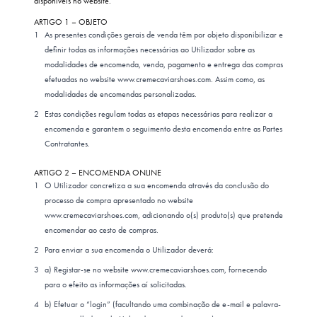
disponíveis no website.
ARTIGO 1 – OBJETO
As presentes condições gerais de venda têm por objeto disponibilizar e
definir todas as informações necessárias ao Utilizador sobre as
modalidades de encomenda, venda, pagamento e entrega das compras
efetuadas no website
www.cremecaviarshoes.com
. Assim como, as
modalidades de encomendas personalizadas.
Estas condições regulam todas as etapas necessárias para realizar a
encomenda e garantem o seguimento desta encomenda entre as Partes
Contratantes.
ARTIGO 2 – ENCOMENDA ONLINE
O Utilizador concretiza a sua encomenda através da conclusão do
processo de compra apresentado no website
www.cremecaviarshoes.com, adicionando o(s) produto(s) que pretende
encomendar ao cesto de compras.
Para enviar a sua encomenda o Utilizador deverá:
a) Registar-se no website www.cremecaviarshoes.com, fornecendo
para o efeito as informações aí solicitadas.
b) Efetuar o “login” (facultando uma combinação de e-mail e palavra-