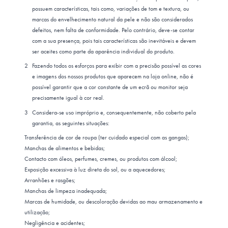
possuem características, tais como, variações de tom e textura, ou
marcas do envelhecimento natural da pele e não são considerados
defeitos, nem falta de conformidade. Pelo contrário, deve-se contar
com a sua presença, pois tais características são inevitáveis e devem
ser aceites como parte da aparência individual do produto.
Fazendo todos os esforços para exibir com a precisão possível as cores
e imagens dos nossos produtos que aparecem na loja online, não é
possível garantir que a cor constante de um ecrã ou monitor seja
precisamente igual à cor real.
Considera-se uso impróprio e, consequentemente, não coberto pela
garantia, as seguintes situações:
Transferência de cor de roupa (ter cuidado especial com as gangas);
Manchas de alimentos e bebidas;
Contacto com óleos, perfumes, cremes, ou produtos com álcool;
Exposição excessiva à luz direta do sol, ou a aquecedores;
Arranhões e rasgões;
Manchas de limpeza inadequada;
Marcas de humidade, ou descoloração devidas ao mau armazenamento e
utilização;
Negligência e acidentes;