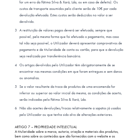
for um erro da Fátima Silva & Xará, Lda, ou em caso de defeito). Os
custos de transporte assumidos pelo cliente serão de 10€ por cada
devolução efetuada. Estes custos serão deduzidos no valor a ser
devolvido.
A restituição de valores pagos deverá ser efetuada, sempre que
possível, pela mesma forma que foi efetuado o pagamento, mas caso
tal não seja possível, o Utilizador deverá apresentar comprovativos de
pagamento e de titularidade de conta ou cartão, para que a devolução
seja realizada por transferência bancária.
Os artigos devolvidos pelo Utilizador têm obrigatoriamente de se
encontrar nas mesmas condições em que foram entregues e sem danos
ou anomalias.
Se o valor resultante da troca de produtos de uma encomenda for
inferior ou superior ao valor inicial da mesma, as condições de acerto,
serão indicadas pela Fátima Silva & Xará, Lda.
Não são aceites devoluções/trocas relativamente a sapatos já usados
pelo Utilizador ou que tenha sido alvo de alterações exteriores.
ARTIGO 7 – PROPRIEDADE INTELECTUAL
A titularidade sobre a marca, autoria, criação e materiais dos produtos,
bem como sobre os conteúdos que são fornecidos com o website e os