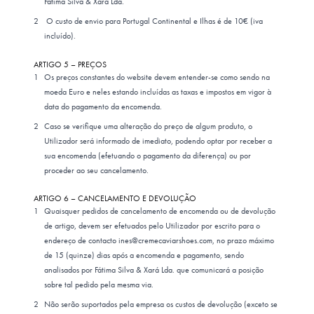
Fátima Silva & Xará Lda.
O custo de envio para Portugal Continental e Ilhas é de 10€ (iva
incluído).
ARTIGO 5 – PREÇOS
Os preços constantes do website devem entender-se como sendo na
moeda Euro e neles estando incluídas as taxas e impostos em vigor à
data do pagamento da encomenda.
Caso se verifique uma alteração do preço de algum produto, o
Utilizador será informado de imediato, podendo optar por receber a
sua encomenda (efetuando o pagamento da diferença) ou por
proceder ao seu cancelamento.
ARTIGO 6 – CANCELAMENTO E DEVOLUÇÃO
Quaisquer pedidos de cancelamento de encomenda ou de devolução
de artigo, devem ser efetuados pelo Utilizador por escrito para o
endereço de contacto ines@cremecaviarshoes.com, no prazo máximo
de 15 (quinze) dias após a encomenda e pagamento, sendo
analisados por Fátima Silva & Xará Lda. que comunicará a posição
sobre tal pedido pela mesma via.
Não serão suportados pela empresa os custos de devolução (exceto se